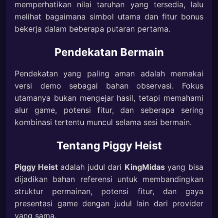
memperhatikan nilai taruhan yang tersedia, lalu
melihat bagaimana simbol utama dan fitur bonus
bekerja dalam beberapa putaran pertama.
Pendekatan Bermain
Pendekatan yang paling aman adalah memakai
versi demo sebagai bahan observasi. Fokus
utamanya bukan mengejar hasil, tetapi memahami
alur game, potensi fitur, dan seberapa sering
kombinasi tertentu muncul selama sesi bermain.
Tentang Piggy Heist
Piggy Heist
adalah judul dari
KingMidas
yang bisa
dijadikan bahan referensi untuk membandingkan
struktur permainan, potensi fitur, dan gaya
presentasi game dengan judul lain dari provider
yang sama.