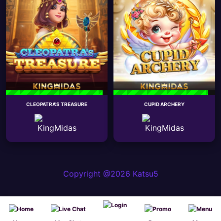
CLEOPATRA'S TREASURE
CUPID ARCHERY
Copyright @2026 Katsu5