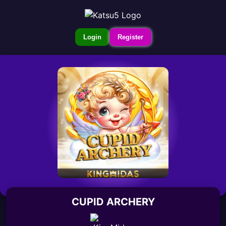
Login
Register
CUPID ARCHERY