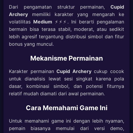
Dari pengamatan struktur permainan,
Cupid
Archery
memiliki karakter yang mengarah ke
volatilitas
Medium
⚡⚡⚡. Ini berarti pengalaman
bermain bisa terasa stabil, moderat, atau sedikit
lebih agresif tergantung distribusi simbol dan fitur
bonus yang muncul.
Mekanisme Permainan
Karakter permainan
Cupid Archery
cukup cocok
untuk dianalisis lewat sesi singkat karena pola
dasar, kombinasi simbol, dan potensi fiturnya
relatif mudah diamati dari awal permainan.
Cara Memahami Game Ini
Untuk memahami game ini dengan lebih nyaman,
pemain biasanya memulai dari versi demo,