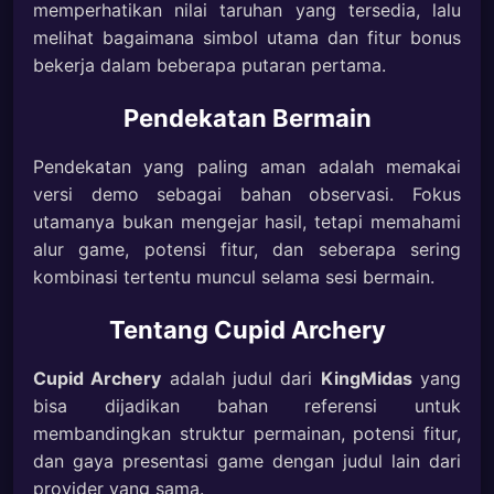
memperhatikan nilai taruhan yang tersedia, lalu
melihat bagaimana simbol utama dan fitur bonus
bekerja dalam beberapa putaran pertama.
Pendekatan Bermain
Pendekatan yang paling aman adalah memakai
versi demo sebagai bahan observasi. Fokus
utamanya bukan mengejar hasil, tetapi memahami
alur game, potensi fitur, dan seberapa sering
kombinasi tertentu muncul selama sesi bermain.
Tentang Cupid Archery
Cupid Archery
adalah judul dari
KingMidas
yang
bisa dijadikan bahan referensi untuk
membandingkan struktur permainan, potensi fitur,
dan gaya presentasi game dengan judul lain dari
provider yang sama.