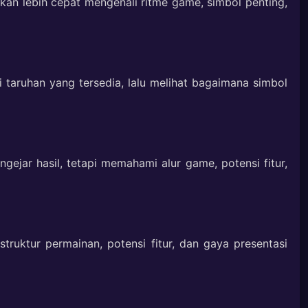
an lebih cepat mengenali ritme game, simbol penting,
taruhan yang tersedia, lalu melihat bagaimana simbol
jar hasil, tetapi memahami alur game, potensi fitur,
ruktur permainan, potensi fitur, dan gaya presentasi