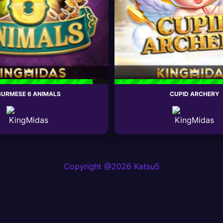
BURMESE 6 ANIMALS
CUPID ARCHERY
Copyright @2026 Katsu5