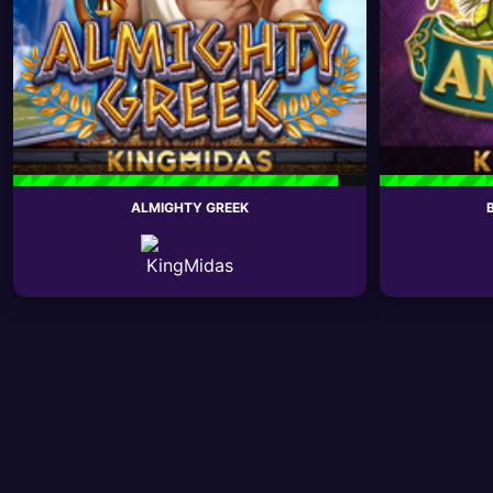
ALMIGHTY GREEK