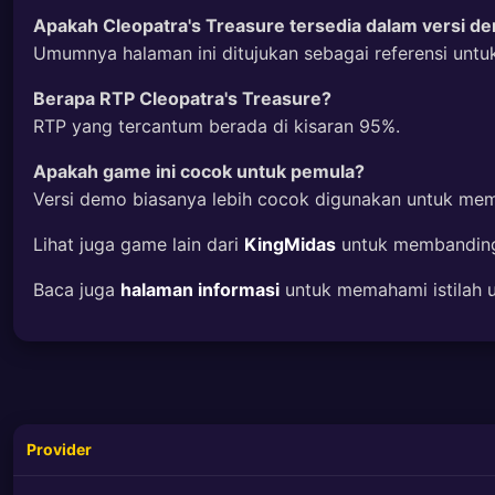
Apakah Cleopatra's Treasure tersedia dalam versi d
Umumnya halaman ini ditujukan sebagai referensi unt
Berapa RTP Cleopatra's Treasure?
RTP yang tercantum berada di kisaran 95%.
Apakah game ini cocok untuk pemula?
Versi demo biasanya lebih cocok digunakan untuk me
Lihat juga game lain dari
KingMidas
untuk membandingk
Baca juga
halaman informasi
untuk memahami istilah um
Provider