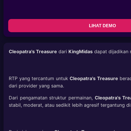
LIHAT DEMO
Cleopatra's Treasure
dari
KingMidas
dapat dijadikan 
RTP yang tercantum untuk
Cleopatra's Treasure
berad
dari provider yang sama.
Dari pengamatan struktur permainan,
Cleopatra's Tr
stabil, moderat, atau sedikit lebih agresif tergantung d