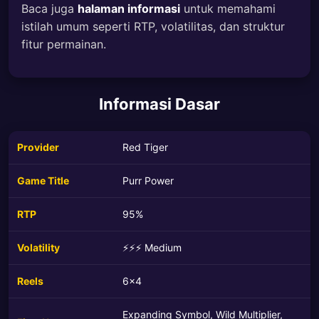
Baca juga
halaman informasi
untuk memahami
istilah umum seperti RTP, volatilitas, dan struktur
fitur permainan.
Informasi Dasar
Provider
Red Tiger
Game Title
Purr Power
RTP
95%
Volatility
⚡⚡⚡ Medium
Reels
6x4
Expanding Symbol, Wild Multiplier,