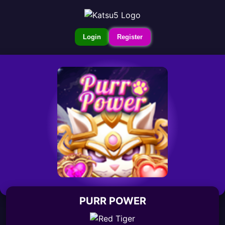
Login
Register
PURR POWER