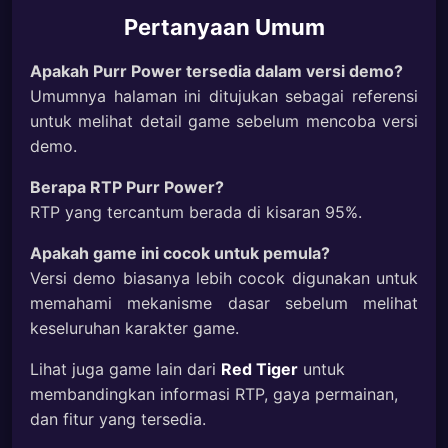
Pertanyaan Umum
Apakah Purr Power tersedia dalam versi demo?
Umumnya halaman ini ditujukan sebagai referensi
untuk melihat detail game sebelum mencoba versi
demo.
Berapa RTP Purr Power?
RTP yang tercantum berada di kisaran 95%.
Apakah game ini cocok untuk pemula?
Versi demo biasanya lebih cocok digunakan untuk
memahami mekanisme dasar sebelum melihat
keseluruhan karakter game.
Lihat juga game lain dari
Red Tiger
untuk
membandingkan informasi RTP, gaya permainan,
dan fitur yang tersedia.