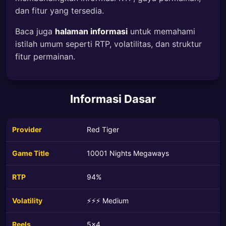
dan fitur yang tersedia.
Baca juga
halaman informasi
untuk memahami
istilah umum seperti RTP, volatilitas, dan struktur
fitur permainan.
Informasi Dasar
Provider
Red Tiger
Game Title
10001 Nights Megaways
RTP
94%
Volatility
⚡⚡⚡ Medium
Reels
5x4