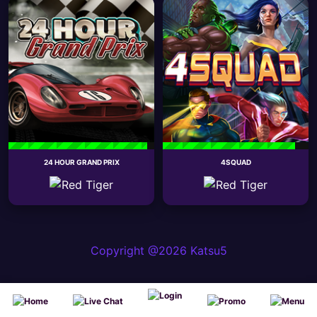
24 HOUR GRAND PRIX
4SQUAD
Copyright @2026 Katsu5