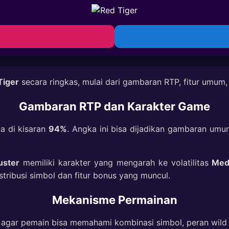
Tiger
secara ringkas, mulai dari gambaran RTP, fitur umum, 
Gambaran RTP dan Karakter Game
a di kisaran
94%
. Angka ini bisa dijadikan gambaran umu
uster
memiliki karakter yang mengarah ke volatilitas
Med
istribusi simbol dan fitur bonus yang muncul.
Mekanisme Permainan
agar pemain bisa memahami kombinasi simbol, peran wild at