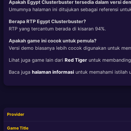
Apakah Egypt Clusterbuster tersedia dalam versi de
Umumnya halaman ini ditujukan sebagai referensi unt
Berapa RTP Egypt Clusterbuster?
RTP yang tercantum berada di kisaran 94%.
Apakah game ini cocok untuk pemula?
Versi demo biasanya lebih cocok digunakan untuk me
Lihat juga game lain dari
Red Tiger
untuk membandingka
Baca juga
halaman informasi
untuk memahami istilah um
Provider
Game Title