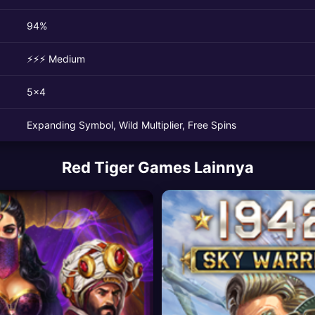
94%
⚡⚡⚡ Medium
5x4
Expanding Symbol, Wild Multiplier, Free Spins
Red Tiger Games Lainnya