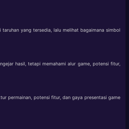
taruhan yang tersedia, lalu melihat bagaimana simbol
jar hasil, tetapi memahami alur game, potensi fitur,
ur permainan, potensi fitur, dan gaya presentasi game