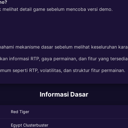
mo?
uk melihat detail game sebelum mencoba versi demo.
mahami mekanisme dasar sebelum melihat keseluruhan kara
n informasi RTP, gaya permainan, dan fitur yang tersedia
um seperti RTP, volatilitas, dan struktur fitur permainan.
Informasi Dasar
Red Tiger
Egypt Clusterbuster