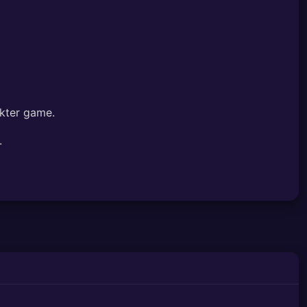
kter game.
.