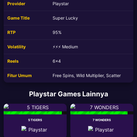
Provider
Playstar
Game Title
Super Lucky
RTP
95%
Volatility
⚡⚡⚡ Medium
Reels
6x4
Fitur Umum
Free Spins, Wild Multiplier, Scatter
Playstar Games Lainnya
5 TIGERS
7 WONDERS