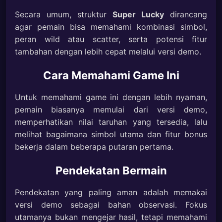
Secara umum, struktur
Super Lucky
dirancang
agar pemain bisa memahami kombinasi simbol,
peran wild atau scatter, serta potensi fitur
tambahan dengan lebih cepat melalui versi demo.
Cara Memahami Game Ini
Untuk memahami game ini dengan lebih nyaman,
pemain biasanya memulai dari versi demo,
memperhatikan nilai taruhan yang tersedia, lalu
melihat bagaimana simbol utama dan fitur bonus
bekerja dalam beberapa putaran pertama.
Pendekatan Bermain
Pendekatan yang paling aman adalah memakai
versi demo sebagai bahan observasi. Fokus
utamanya bukan mengejar hasil, tetapi memahami