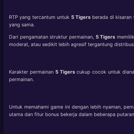
RTP yang tercantum untuk
5 Tigers
berada di kisaran
yang sama.
Dari pengamatan struktur permainan,
5 Tigers
memilik
moderat, atau sedikit lebih agresif tergantung distribu
Karakter permainan
5 Tigers
cukup cocok untuk dianali
permainan.
Untuk memahami game ini dengan lebih nyaman, pemain
utama dan fitur bonus bekerja dalam beberapa putara