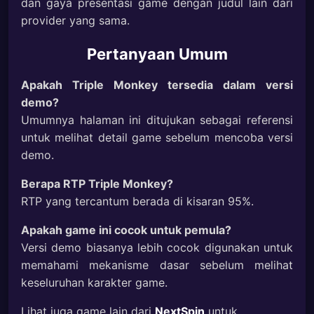
dan gaya presentasi game dengan judul lain dari
provider yang sama.
Pertanyaan Umum
Apakah Triple Monkey tersedia dalam versi
demo?
Umumnya halaman ini ditujukan sebagai referensi
untuk melihat detail game sebelum mencoba versi
demo.
Berapa RTP Triple Monkey?
RTP yang tercantum berada di kisaran 95%.
Apakah game ini cocok untuk pemula?
Versi demo biasanya lebih cocok digunakan untuk
memahami mekanisme dasar sebelum melihat
keseluruhan karakter game.
Lihat juga game lain dari
NextSpin
untuk