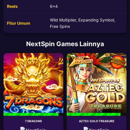
Reels
6x4
Wild Multiplier, Expanding Symbol,
Fitur Umum
Free Spins
NextSpin Games Lainnya
7 DRAGONS
AZTEC GOLD TREASURE