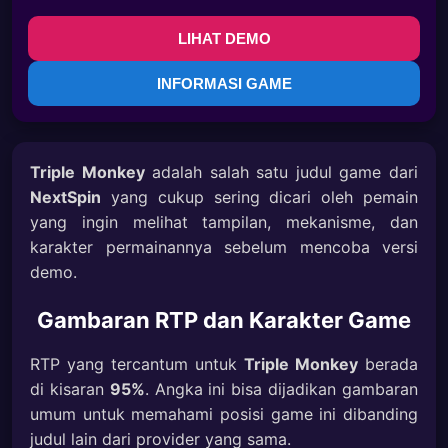
LIHAT DEMO
INFORMASI GAME
Triple Monkey
adalah salah satu judul game dari
NextSpin
yang cukup sering dicari oleh pemain
yang ingin melihat tampilan, mekanisme, dan
karakter permainannya sebelum mencoba versi
demo.
Gambaran RTP dan Karakter Game
RTP yang tercantum untuk
Triple Monkey
berada
di kisaran
95%
. Angka ini bisa dijadikan gambaran
umum untuk memahami posisi game ini dibanding
judul lain dari provider yang sama.