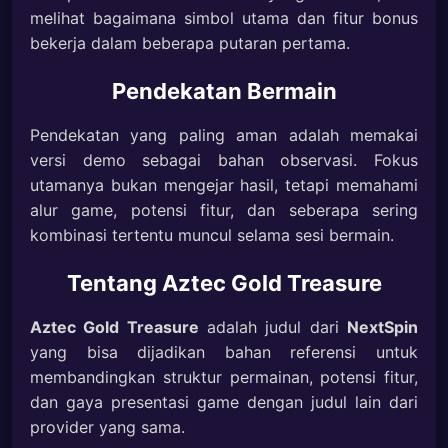
melihat bagaimana simbol utama dan fitur bonus
bekerja dalam beberapa putaran pertama.
Pendekatan Bermain
Pendekatan yang paling aman adalah memakai
versi demo sebagai bahan observasi. Fokus
utamanya bukan mengejar hasil, tetapi memahami
alur game, potensi fitur, dan seberapa sering
kombinasi tertentu muncul selama sesi bermain.
Tentang Aztec Gold Treasure
Aztec Gold Treasure
adalah judul dari
NextSpin
yang bisa dijadikan bahan referensi untuk
membandingkan struktur permainan, potensi fitur,
dan gaya presentasi game dengan judul lain dari
provider yang sama.