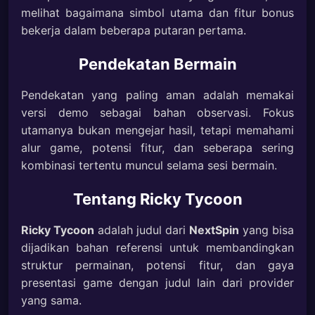
melihat bagaimana simbol utama dan fitur bonus
bekerja dalam beberapa putaran pertama.
Pendekatan Bermain
Pendekatan yang paling aman adalah memakai
versi demo sebagai bahan observasi. Fokus
utamanya bukan mengejar hasil, tetapi memahami
alur game, potensi fitur, dan seberapa sering
kombinasi tertentu muncul selama sesi bermain.
Tentang Ricky Tycoon
Ricky Tycoon
adalah judul dari
NextSpin
yang bisa
dijadikan bahan referensi untuk membandingkan
struktur permainan, potensi fitur, dan gaya
presentasi game dengan judul lain dari provider
yang sama.