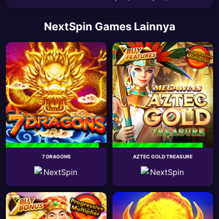
NextSpin Games Lainnya
7 DRAGONS
AZTEC GOLD TREASURE