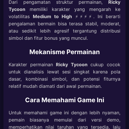
Dari pengamatan struktur permainan,
Ricky
Tycoon
memiliki karakter yang mengarah ke
volatilitas
Medium to High
⚡⚡⚡⚡. Ini berarti
pengalaman bermain bisa terasa stabil, moderat,
atau sedikit lebih agresif tergantung distribusi
simbol dan fitur bonus yang muncul.
Mekanisme Permainan
Karakter permainan
Ricky Tycoon
cukup cocok
untuk dianalisis lewat sesi singkat karena pola
dasar, kombinasi simbol, dan potensi fiturnya
relatif mudah diamati dari awal permainan.
Cara Memahami Game Ini
Untuk memahami game ini dengan lebih nyaman,
pemain biasanya memulai dari versi demo,
memperhatikan nilai taruhan yang tersedia, lalu