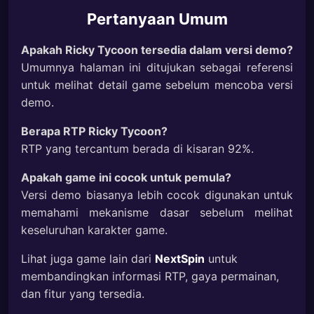
Pertanyaan Umum
Apakah Ricky Tycoon tersedia dalam versi demo?
Umumnya halaman ini ditujukan sebagai referensi
untuk melihat detail game sebelum mencoba versi
demo.
Berapa RTP Ricky Tycoon?
RTP yang tercantum berada di kisaran 92%.
Apakah game ini cocok untuk pemula?
Versi demo biasanya lebih cocok digunakan untuk
memahami mekanisme dasar sebelum melihat
keseluruhan karakter game.
Lihat juga game lain dari
NextSpin
untuk
membandingkan informasi RTP, gaya permainan,
dan fitur yang tersedia.