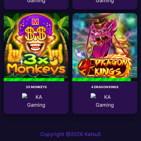
3X MONKEYS
4 DRAGON KINGS
Copyright @2026 Katsu5