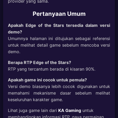
provider yang sama.
Pertanyaan Umum
Apakah Edge of the Stars tersedia dalam versi
demo?
Umumnya halaman ini ditujukan sebagai referensi
untuk melihat detail game sebelum mencoba versi
demo.
Berapa RTP Edge of the Stars?
RTP yang tercantum berada di kisaran 90%.
Apakah game ini cocok untuk pemula?
Versi demo biasanya lebih cocok digunakan untuk
memahami mekanisme dasar sebelum melihat
keseluruhan karakter game.
Lihat juga game lain dari
KA Gaming
untuk
membandingkan informasi RTP, gaya permainan,