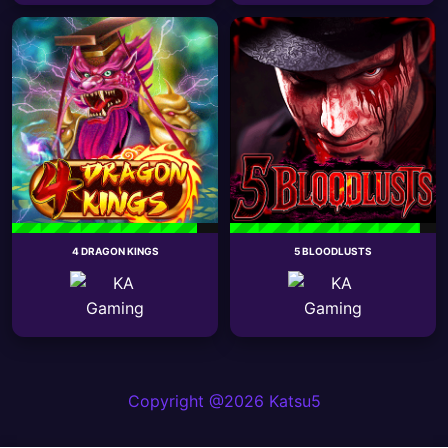
4 DRAGON KINGS
5 BLOODLUSTS
Copyright @2026 Katsu5