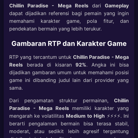
Chillin Paradise - Mega Reels
dari
Gameplay
dapat dijadikan referensi bagi pemain yang ingin
memahami karakter game, pola fitur, dan
pendekatan bermain yang lebih terukur.
Gambaran RTP dan Karakter Game
RTP yang tercantum untuk
Chillin Paradise - Mega
Reels
berada di kisaran
92%
. Angka ini bisa
dijadikan gambaran umum untuk memahami posisi
game ini dibanding judul lain dari provider yang
sama.
Dari pengamatan struktur permainan,
Chillin
Paradise - Mega Reels
memiliki karakter yang
mengarah ke volatilitas
Medium to High
⚡⚡⚡⚡. Ini
berarti pengalaman bermain bisa terasa stabil,
moderat, atau sedikit lebih agresif tergantung