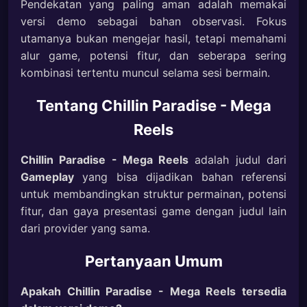
Pendekatan yang paling aman adalah memakai
versi demo sebagai bahan observasi. Fokus
utamanya bukan mengejar hasil, tetapi memahami
alur game, potensi fitur, dan seberapa sering
kombinasi tertentu muncul selama sesi bermain.
Tentang Chillin Paradise - Mega
Reels
Chillin Paradise - Mega Reels
adalah judul dari
Gameplay
yang bisa dijadikan bahan referensi
untuk membandingkan struktur permainan, potensi
fitur, dan gaya presentasi game dengan judul lain
dari provider yang sama.
Pertanyaan Umum
Apakah Chillin Paradise - Mega Reels tersedia