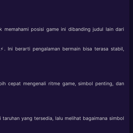
 memahami posisi game ini dibanding judul lain dari
. Ini berarti pengalaman bermain bisa terasa stabil,
ih cepat mengenali ritme game, simbol penting, dan
taruhan yang tersedia, lalu melihat bagaimana simbol