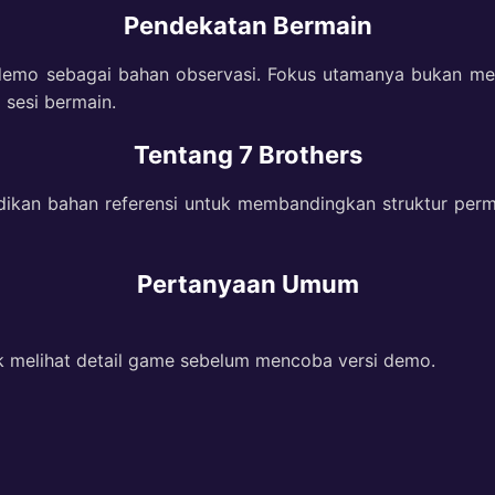
Pendekatan Bermain
mo sebagai bahan observasi. Fokus utamanya bukan menge
 sesi bermain.
Tentang 7 Brothers
dikan bahan referensi untuk membandingkan struktur perma
Pertanyaan Umum
uk melihat detail game sebelum mencoba versi demo.