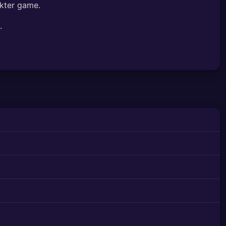
kter game.
.