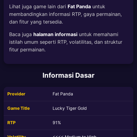
Lihat juga game lain dari
Fat Panda
untuk
membandingkan informasi RTP, gaya permainan,
dan fitur yang tersedia.
Baca juga
halaman informasi
untuk memahami
istilah umum seperti RTP, volatilitas, dan struktur
fitur permainan.
Informasi Dasar
Provider
Fat Panda
Game Title
Lucky Tiger Gold
RTP
91%
Volatility
⚡⚡⚡⚡ Medium to High