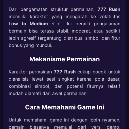
Dari pengamatan struktur permainan,
777 Rush
memiliki karakter yang mengarah ke volatilitas
Low to Medium
⚡⚡. Ini berarti pengalaman
bermain bisa terasa stabil, moderat, atau sedikit
lebih agresif tergantung distribusi simbol dan fitur
bonus yang muncul.
Mekanisme Permainan
Karakter permainan
777 Rush
cukup cocok untuk
dianalisis lewat sesi singkat karena pola dasar,
kombinasi simbol, dan potensi fiturnya relatif
mudah diamati dari awal permainan.
Cara Memahami Game Ini
Untuk memahami game ini dengan lebih nyaman,
pemain biasanya memulai dari versi demo,