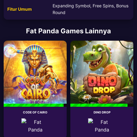
Expanding Symbol, Free Spins, Bonus
Fitur Umum
Round
Fat Panda Games Lainnya
CODE OF CAIRO
DINO DROP