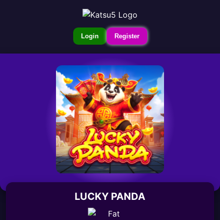
Login
Register
LUCKY PANDA