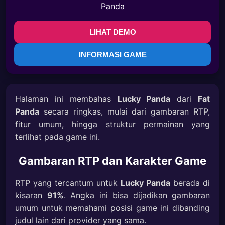
LIHAT DEMO
INFORMASI GAME
Halaman ini membahas
Lucky Panda
dari
Fat
Panda
secara ringkas, mulai dari gambaran RTP,
fitur umum, hingga struktur permainan yang
terlihat pada game ini.
Gambaran RTP dan Karakter Game
RTP yang tercantum untuk
Lucky Panda
berada di
kisaran
91%
. Angka ini bisa dijadikan gambaran
umum untuk memahami posisi game ini dibanding
judul lain dari provider yang sama.