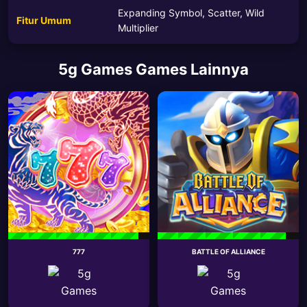
Expanding Symbol, Scatter, Wild
Fitur Umum
Multiplier
5g Games Games Lainnya
777
BATTLE OF ALLIANCE