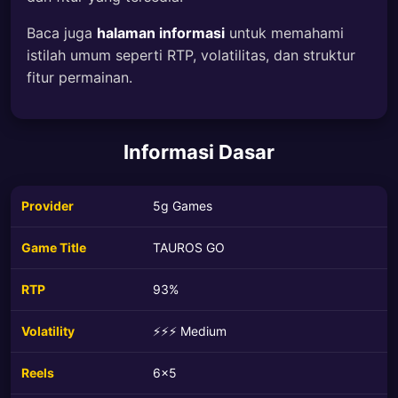
Baca juga
halaman informasi
untuk memahami
istilah umum seperti RTP, volatilitas, dan struktur
fitur permainan.
Informasi Dasar
Provider
5g Games
Game Title
TAUROS GO
RTP
93%
Volatility
⚡⚡⚡ Medium
Reels
6x5