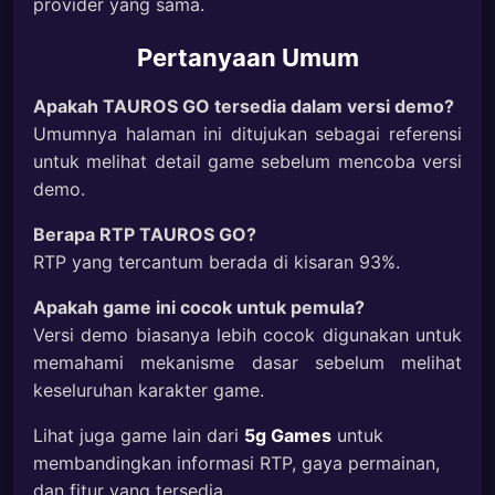
provider yang sama.
Pertanyaan Umum
Apakah TAUROS GO tersedia dalam versi demo?
Umumnya halaman ini ditujukan sebagai referensi
untuk melihat detail game sebelum mencoba versi
demo.
Berapa RTP TAUROS GO?
RTP yang tercantum berada di kisaran 93%.
Apakah game ini cocok untuk pemula?
Versi demo biasanya lebih cocok digunakan untuk
memahami mekanisme dasar sebelum melihat
keseluruhan karakter game.
Lihat juga game lain dari
5g Games
untuk
membandingkan informasi RTP, gaya permainan,
dan fitur yang tersedia.