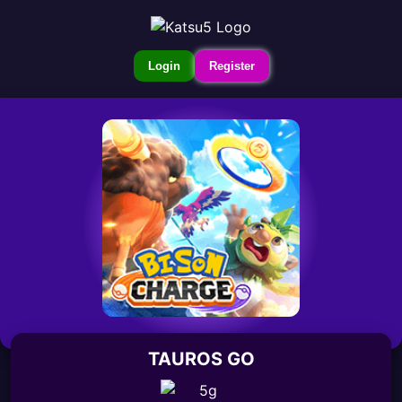
Login
Register
TAUROS GO