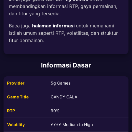
membandingkan informasi RTP, gaya permainan,
dan fitur yang tersedia.
Baca juga
halaman informasi
untuk memahami
istilah umum seperti RTP, volatilitas, dan struktur
fitur permainan.
Informasi Dasar
Provider
5g Games
Game Title
CANDY GALA
RTP
90%
Volatility
⚡⚡⚡⚡ Medium to High