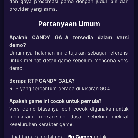
dan gaya presentasi game dengan judul lain dari
provider yang sama.
Pertanyaan Umum
Apakah CANDY GALA tersedia dalam versi
demo?
Umumnya halaman ini ditujukan sebagai referensi
untuk melihat detail game sebelum mencoba versi
demo.
Berapa RTP CANDY GALA?
RTP yang tercantum berada di kisaran 90%.
Apakah game ini cocok untuk pemula?
Versi demo biasanya lebih cocok digunakan untuk
memahami mekanisme dasar sebelum melihat
keseluruhan karakter game.
Lihat juga game lain dari
5g Games
untuk