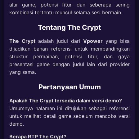
alur game, potensi fitur, dan seberapa sering
kombinasi tertentu muncul selama sesi bermain.
Tentang The Crypt
The Crypt
adalah judul dari
Vpower
yang bisa
dijadikan bahan referensi untuk membandingkan
struktur permainan, potensi fitur, dan gaya
presentasi game dengan judul lain dari provider
yang sama.
Pertanyaan Umum
Apakah The Crypt tersedia dalam versi demo?
Umumnya halaman ini ditujukan sebagai referensi
untuk melihat detail game sebelum mencoba versi
demo.
Berapa RTP The Crypt?