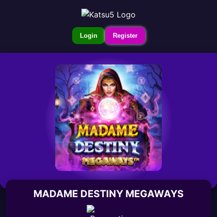
Login
Register
MADAME DESTINY MEGAWAYS