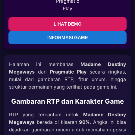
LIHAT DEMO
INFORMASI GAME
Halaman ini membahas
Madame Destiny
Megaways
dari
Pragmatic Play
secara ringkas,
mulai dari gambaran RTP, fitur umum, hingga
struktur permainan yang terlihat pada game ini.
Gambaran RTP dan Karakter Game
RTP yang tercantum untuk
Madame Destiny
Megaways
berada di kisaran
90%
. Angka ini bisa
dijadikan gambaran umum untuk memahami posisi