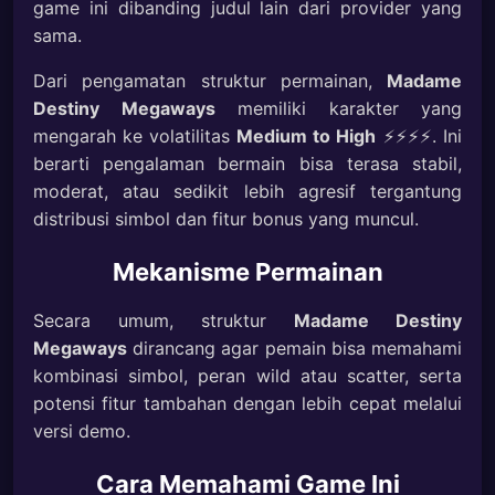
game ini dibanding judul lain dari provider yang
sama.
Dari pengamatan struktur permainan,
Madame
Destiny Megaways
memiliki karakter yang
mengarah ke volatilitas
Medium to High
⚡⚡⚡⚡. Ini
berarti pengalaman bermain bisa terasa stabil,
moderat, atau sedikit lebih agresif tergantung
distribusi simbol dan fitur bonus yang muncul.
Mekanisme Permainan
Secara umum, struktur
Madame Destiny
Megaways
dirancang agar pemain bisa memahami
kombinasi simbol, peran wild atau scatter, serta
potensi fitur tambahan dengan lebih cepat melalui
versi demo.
Cara Memahami Game Ini