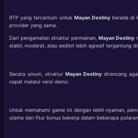
RTP yang tercantum untuk
Mayan Destiny
berada di 
provider yang sama.
Dari pengamatan struktur permainan,
Mayan Destiny
m
stabil, moderat, atau sedikit lebih agresif tergantung d
Secara umum, struktur
Mayan Destiny
dirancang agar
cepat melalui versi demo.
Untuk memahami game ini dengan lebih nyaman, pemain
utama dan fitur bonus bekerja dalam beberapa putara