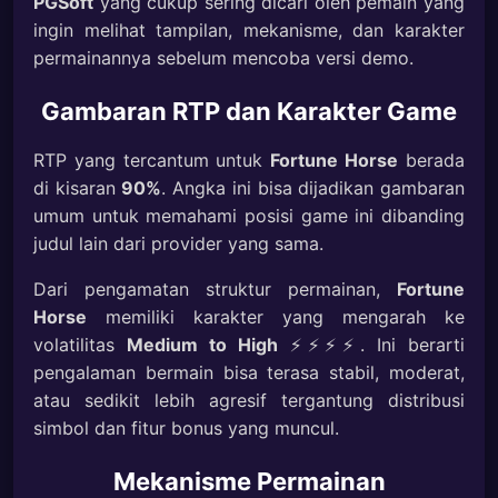
PGSoft
yang cukup sering dicari oleh pemain yang
ingin melihat tampilan, mekanisme, dan karakter
permainannya sebelum mencoba versi demo.
Gambaran RTP dan Karakter Game
RTP yang tercantum untuk
Fortune Horse
berada
di kisaran
90%
. Angka ini bisa dijadikan gambaran
umum untuk memahami posisi game ini dibanding
judul lain dari provider yang sama.
Dari pengamatan struktur permainan,
Fortune
Horse
memiliki karakter yang mengarah ke
volatilitas
Medium to High
⚡⚡⚡⚡. Ini berarti
pengalaman bermain bisa terasa stabil, moderat,
atau sedikit lebih agresif tergantung distribusi
simbol dan fitur bonus yang muncul.
Mekanisme Permainan