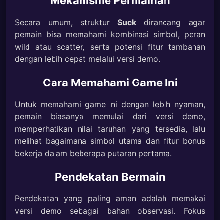
Mekanisme Permainan
Secara umum, struktur
Suck
dirancang agar
pemain bisa memahami kombinasi simbol, peran
wild atau scatter, serta potensi fitur tambahan
dengan lebih cepat melalui versi demo.
Cara Memahami Game Ini
Untuk memahami game ini dengan lebih nyaman,
pemain biasanya memulai dari versi demo,
memperhatikan nilai taruhan yang tersedia, lalu
melihat bagaimana simbol utama dan fitur bonus
bekerja dalam beberapa putaran pertama.
Pendekatan Bermain
Pendekatan yang paling aman adalah memakai
versi demo sebagai bahan observasi. Fokus