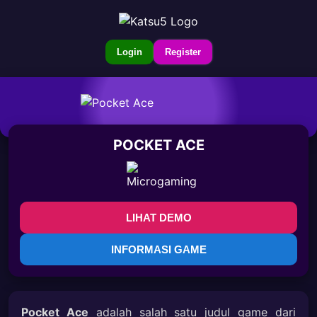
Login
Register
POCKET ACE
LIHAT DEMO
INFORMASI GAME
Pocket Ace
adalah salah satu judul game dari