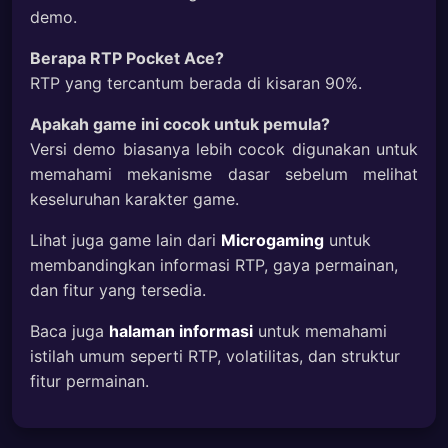
demo.
Berapa RTP Pocket Ace?
RTP yang tercantum berada di kisaran 90%.
Apakah game ini cocok untuk pemula?
Versi demo biasanya lebih cocok digunakan untuk
memahami mekanisme dasar sebelum melihat
keseluruhan karakter game.
Lihat juga game lain dari
Microgaming
untuk
membandingkan informasi RTP, gaya permainan,
dan fitur yang tersedia.
Baca juga
halaman informasi
untuk memahami
istilah umum seperti RTP, volatilitas, dan struktur
fitur permainan.