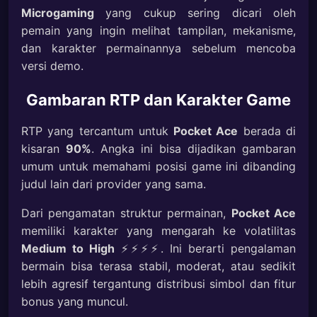
Microgaming
yang cukup sering dicari oleh
pemain yang ingin melihat tampilan, mekanisme,
dan karakter permainannya sebelum mencoba
versi demo.
Gambaran RTP dan Karakter Game
RTP yang tercantum untuk
Pocket Ace
berada di
kisaran
90%
. Angka ini bisa dijadikan gambaran
umum untuk memahami posisi game ini dibanding
judul lain dari provider yang sama.
Dari pengamatan struktur permainan,
Pocket Ace
memiliki karakter yang mengarah ke volatilitas
Medium to High
⚡⚡⚡⚡. Ini berarti pengalaman
bermain bisa terasa stabil, moderat, atau sedikit
lebih agresif tergantung distribusi simbol dan fitur
bonus yang muncul.