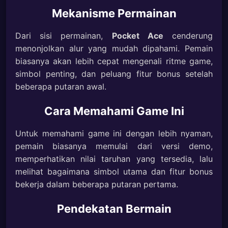
Mekanisme Permainan
Dari sisi permainan,
Pocket Ace
cenderung
menonjolkan alur yang mudah dipahami. Pemain
biasanya akan lebih cepat mengenali ritme game,
simbol penting, dan peluang fitur bonus setelah
beberapa putaran awal.
Cara Memahami Game Ini
Untuk memahami game ini dengan lebih nyaman,
pemain biasanya memulai dari versi demo,
memperhatikan nilai taruhan yang tersedia, lalu
melihat bagaimana simbol utama dan fitur bonus
bekerja dalam beberapa putaran pertama.
Pendekatan Bermain