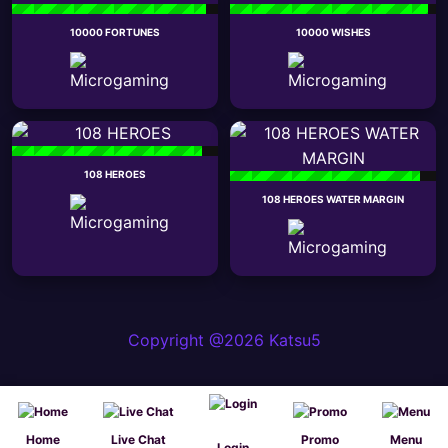
10000 FORTUNES
10000 WISHES
108 HEROES
108 HEROES WATER MARGIN
Copyright @2026 Katsu5
Home
Live Chat
Promo
Menu
Login