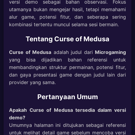
versi demo sebagai bahan observasi. Fokus
utamanya bukan mengejar hasil, tetapi memahami
alur game, potensi fitur, dan seberapa sering
kombinasi tertentu muncul selama sesi bermain.
Tentang Curse of Medusa
Curse of Medusa
adalah judul dari
Microgaming
yang bisa dijadikan bahan referensi untuk
membandingkan struktur permainan, potensi fitur,
dan gaya presentasi game dengan judul lain dari
provider yang sama.
Pertanyaan Umum
Apakah Curse of Medusa tersedia dalam versi
demo?
Umumnya halaman ini ditujukan sebagai referensi
untuk melihat detail game sebelum mencoba versi