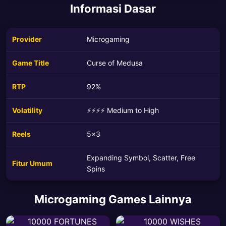
Informasi Dasar
Provider
Microgaming
Game Title
Curse of Medusa
RTP
92%
Volatility
⚡⚡⚡⚡ Medium to High
Reels
5x3
Expanding Symbol, Scatter, Free
Fitur Umum
Spins
Microgaming Games Lainnya