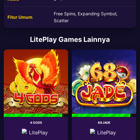
Free Spins, Expanding Symbol,
Fitur Umum
Scatter
LitePlay Games Lainnya
4 GODS
68JADE