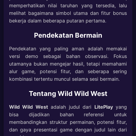
memperhatikan nilai taruhan yang tersedia, lalu
melihat bagaimana simbol utama dan fitur bonus
bekerja dalam beberapa putaran pertama.
Pendekatan Bermain
Pendekatan yang paling aman adalah memakai
versi demo sebagai bahan observasi. Fokus
utamanya bukan mengejar hasil, tetapi memahami
alur game, potensi fitur, dan seberapa sering
kombinasi tertentu muncul selama sesi bermain.
Tentang Wild Wild West
Wild Wild West
adalah judul dari
LitePlay
yang
bisa dijadikan bahan referensi untuk
membandingkan struktur permainan, potensi fitur,
dan gaya presentasi game dengan judul lain dari