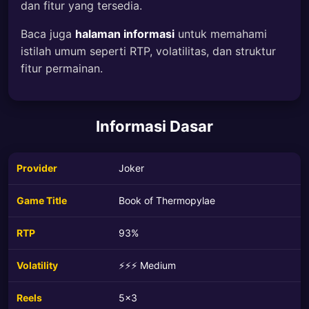
dan fitur yang tersedia.
Baca juga
halaman informasi
untuk memahami
istilah umum seperti RTP, volatilitas, dan struktur
fitur permainan.
Informasi Dasar
Provider
Joker
Game Title
Book of Thermopylae
RTP
93%
Volatility
⚡⚡⚡ Medium
Reels
5x3