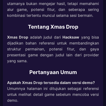
utamanya bukan mengejar hasil, tetapi memahami
alur game, potensi fitur, dan seberapa sering
kombinasi tertentu muncul selama sesi bermain.
Tentang Xmas Drop
Xmas Drop
adalah judul dari
Hacksaw
yang bisa
dijadikan bahan referensi untuk membandingkan
struktur permainan, potensi fitur, dan gaya
presentasi game dengan judul lain dari provider
yang sama.
Pertanyaan Umum
Apakah Xmas Drop tersedia dalam versi demo?
Umumnya halaman ini ditujukan sebagai referensi
untuk melihat detail game sebelum mencoba versi
demo.