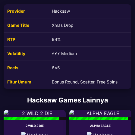
Provider
Hacksaw
Game Title
Xmas Drop
RTP
94%
Volatility
⚡⚡⚡ Medium
Reels
6x5
Fitur Umum
Bonus Round, Scatter, Free Spins
Hacksaw Games Lainnya
2 WILD 2 DIE
ALPHA EAGLE