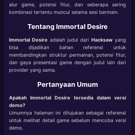
alur game, potensi fitur, dan seberapa sering
kombinasi tertentu muncul selama sesi bermain.
Tentang Immortal Desire
Immortal Desire
adalah judul dari
Hacksaw
yang
bisa dijadikan bahan referensi untuk
membandingkan struktur permainan, potensi fitur,
dan gaya presentasi game dengan judul lain dari
provider yang sama.
Pertanyaan Umum
Apakah Immortal Desire tersedia dalam versi
demo?
Umumnya halaman ini ditujukan sebagai referensi
untuk melihat detail game sebelum mencoba versi
demo.