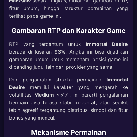
Hacksaw
secara ringkas, mulai dari gambaran RTP,
fitur umum, hingga struktur permainan yang
terlihat pada game ini.
Gambaran RTP dan Karakter Game
RTP yang tercantum untuk
Immortal Desire
berada di kisaran
93%
. Angka ini bisa dijadikan
gambaran umum untuk memahami posisi game ini
dibanding judul lain dari provider yang sama.
Dari pengamatan struktur permainan,
Immortal
Desire
memiliki karakter yang mengarah ke
volatilitas
Medium
⚡⚡⚡. Ini berarti pengalaman
bermain bisa terasa stabil, moderat, atau sedikit
lebih agresif tergantung distribusi simbol dan fitur
bonus yang muncul.
Mekanisme Permainan