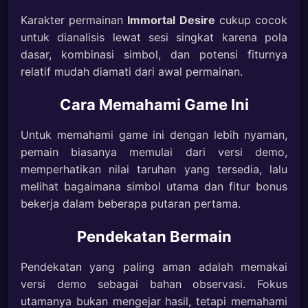
Karakter permainan
Immortal Desire
cukup cocok
untuk dianalisis lewat sesi singkat karena pola
dasar, kombinasi simbol, dan potensi fiturnya
relatif mudah diamati dari awal permainan.
Cara Memahami Game Ini
Untuk memahami game ini dengan lebih nyaman,
pemain biasanya memulai dari versi demo,
memperhatikan nilai taruhan yang tersedia, lalu
melihat bagaimana simbol utama dan fitur bonus
bekerja dalam beberapa putaran pertama.
Pendekatan Bermain
Pendekatan yang paling aman adalah memakai
versi demo sebagai bahan observasi. Fokus
utamanya bukan mengejar hasil, tetapi memahami