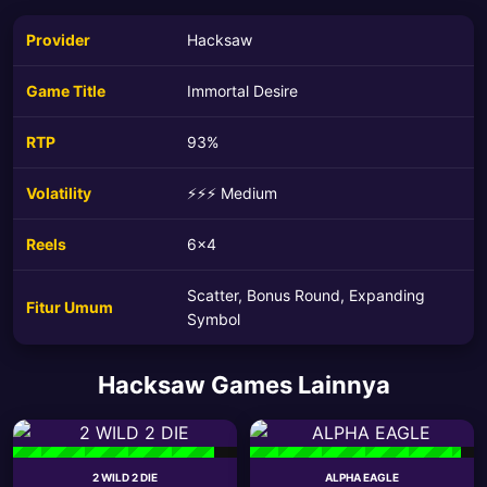
Provider
Hacksaw
Game Title
Immortal Desire
RTP
93%
Volatility
⚡⚡⚡ Medium
Reels
6x4
Scatter, Bonus Round, Expanding
Fitur Umum
Symbol
Hacksaw Games Lainnya
2 WILD 2 DIE
ALPHA EAGLE