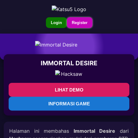
Login
Register
IMMORTAL DESIRE
LIHAT DEMO
INFORMASI GAME
Halaman ini membahas
Immortal Desire
dari