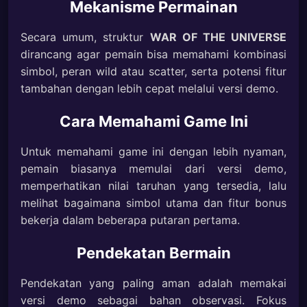
Mekanisme Permainan
Secara umum, struktur
WAR OF THE UNIVERSE
dirancang agar pemain bisa memahami kombinasi
simbol, peran wild atau scatter, serta potensi fitur
tambahan dengan lebih cepat melalui versi demo.
Cara Memahami Game Ini
Untuk memahami game ini dengan lebih nyaman,
pemain biasanya memulai dari versi demo,
memperhatikan nilai taruhan yang tersedia, lalu
melihat bagaimana simbol utama dan fitur bonus
bekerja dalam beberapa putaran pertama.
Pendekatan Bermain
Pendekatan yang paling aman adalah memakai
versi demo sebagai bahan observasi. Fokus