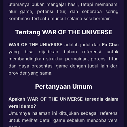
utamanya bukan mengejar hasil, tetapi memahami
alur game, potensi fitur, dan seberapa sering
kombinasi tertentu muncul selama sesi bermain.
Tentang WAR OF THE UNIVERSE
WAR OF THE UNIVERSE
adalah judul dari
Fa Chai
yang bisa dijadikan bahan referensi untuk
membandingkan struktur permainan, potensi fitur,
dan gaya presentasi game dengan judul lain dari
provider yang sama.
Pertanyaan Umum
Apakah WAR OF THE UNIVERSE tersedia dalam
versi demo?
Umumnya halaman ini ditujukan sebagai referensi
untuk melihat detail game sebelum mencoba versi