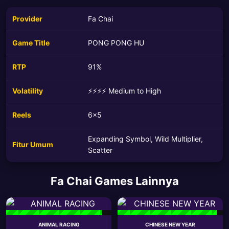
Provider
Fa Chai
Game Title
PONG PONG HU
RTP
91%
Volatility
⚡⚡⚡⚡ Medium to High
Reels
6x5
Expanding Symbol, Wild Multiplier,
Fitur Umum
Scatter
Fa Chai Games Lainnya
ANIMAL RACING
CHINESE NEW YEAR