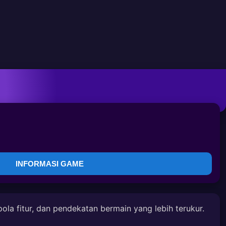
INFORMASI GAME
la fitur, dan pendekatan bermain yang lebih terukur.