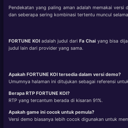
Pendekatan yang paling aman adalah memakai versi de
dan seberapa sering kombinasi tertentu muncul selama
FORTUNE KOI
adalah judul dari
Fa Chai
yang bisa dija
judul lain dari provider yang sama.
Apakah FORTUNE KOI tersedia dalam versi demo?
Umumnya halaman ini ditujukan sebagai referensi unt
Berapa RTP FORTUNE KOI?
RTP yang tercantum berada di kisaran 91%.
Apakah game ini cocok untuk pemula?
Versi demo biasanya lebih cocok digunakan untuk me