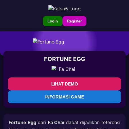
Login
Register
FORTUNE EGG
LIHAT DEMO
INFORMASI GAME
Fortune Egg
dari
Fa Chai
dapat dijadikan referensi