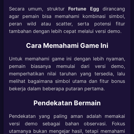
Secara umum, struktur
Fortune Egg
dirancang
agar pemain bisa memahami kombinasi simbol,
peran wild atau scatter, serta potensi fitur
tambahan dengan lebih cepat melalui versi demo.
Cara Memahami Game Ini
Untuk memahami game ini dengan lebih nyaman,
pemain biasanya memulai dari versi demo,
memperhatikan nilai taruhan yang tersedia, lalu
melihat bagaimana simbol utama dan fitur bonus
bekerja dalam beberapa putaran pertama.
Pendekatan Bermain
Pendekatan yang paling aman adalah memakai
versi demo sebagai bahan observasi. Fokus
utamanya bukan mengejar hasil, tetapi memahami