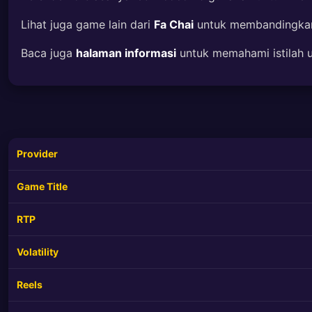
Lihat juga game lain dari
Fa Chai
untuk membandingkan i
Baca juga
halaman informasi
untuk memahami istilah um
Provider
Game Title
RTP
Volatility
Reels