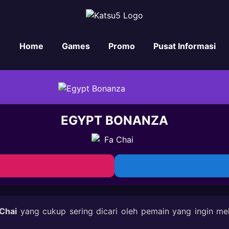
Home
Games
Promo
Pusat Informasi
EGYPT BONANZA
Chai
yang cukup sering dicari oleh pemain yang ingin me