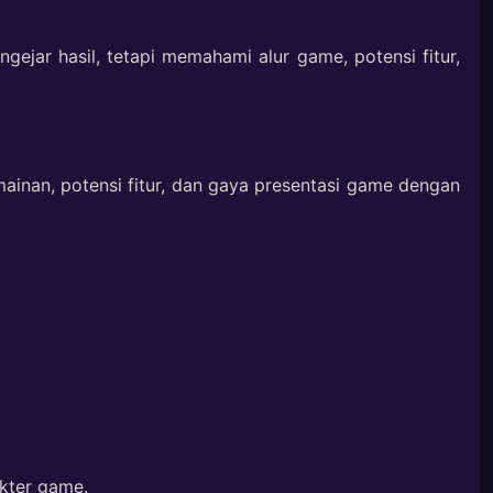
jar hasil, tetapi memahami alur game, potensi fitur,
ainan, potensi fitur, dan gaya presentasi game dengan
kter game.