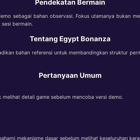
Pendekatan Bermain
mo sebagai bahan observasi. Fokus utamanya bukan menge
 sesi bermain.
Tentang Egypt Bonanza
adikan bahan referensi untuk membandingkan struktur perm
Pertanyaan Umum
uk melihat detail game sebelum mencoba versi demo.
mahami mekanisme dasar sebelum melihat keseluruhan kara