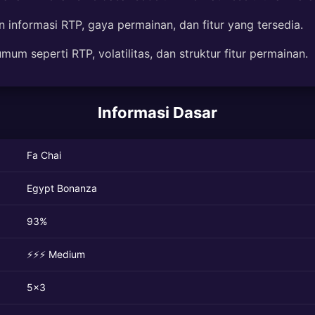
nformasi RTP, gaya permainan, dan fitur yang tersedia.
um seperti RTP, volatilitas, dan struktur fitur permainan.
Informasi Dasar
Fa Chai
Egypt Bonanza
93%
⚡⚡⚡ Medium
5x3