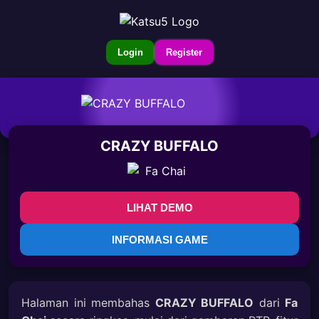
Login
Register
CRAZY BUFFALO
LIHAT DEMO
INFORMASI GAME
Halaman ini membahas
CRAZY BUFFALO
dari
Fa