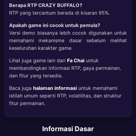
Berapa RTP CRAZY BUFFALO?
RTP yang tercantum berada di kisaran 95%.
Apakah game ini cocok untuk pemula?
Versi demo biasanya lebih cocok digunakan untuk
memahami mekanisme dasar sebelum melihat
keseluruhan karakter game.
Lihat juga game lain dari
Fa Chai
untuk
membandingkan informasi RTP, gaya permainan,
dan fitur yang tersedia.
Baca juga
halaman informasi
untuk memahami
istilah umum seperti RTP, volatilitas, dan struktur
fitur permainan.
Informasi Dasar