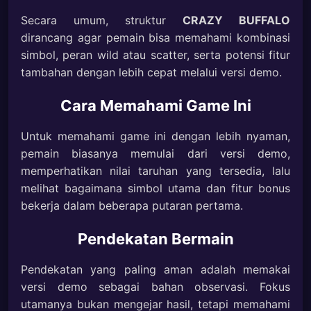
Secara umum, struktur
CRAZY BUFFALO
dirancang agar pemain bisa memahami kombinasi
simbol, peran wild atau scatter, serta potensi fitur
tambahan dengan lebih cepat melalui versi demo.
Cara Memahami Game Ini
Untuk memahami game ini dengan lebih nyaman,
pemain biasanya memulai dari versi demo,
memperhatikan nilai taruhan yang tersedia, lalu
melihat bagaimana simbol utama dan fitur bonus
bekerja dalam beberapa putaran pertama.
Pendekatan Bermain
Pendekatan yang paling aman adalah memakai
versi demo sebagai bahan observasi. Fokus
utamanya bukan mengejar hasil, tetapi memahami