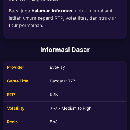
Baca juga
halaman informasi
untuk memahami
istilah umum seperti RTP, volatilitas, dan struktur
fitur permainan.
Informasi Dasar
Provider
EvoPlay
Game Title
Baccarat 777
RTP
92%
Volatility
⚡⚡⚡⚡ Medium to High
Reels
5x3