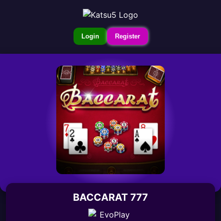
Login
Register
BACCARAT 777