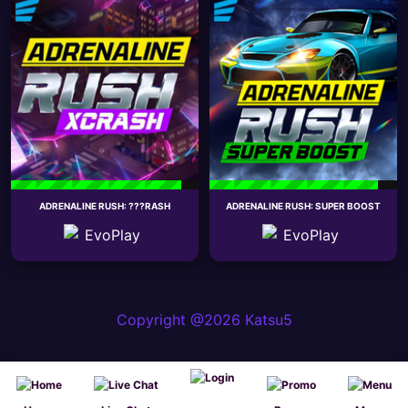
ADRENALINE RUSH: ???RASH
ADRENALINE RUSH: SUPER BOOST
Copyright @2026 Katsu5