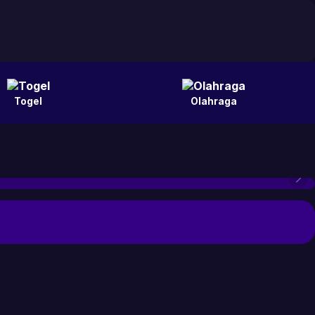
Togel
Olahraga